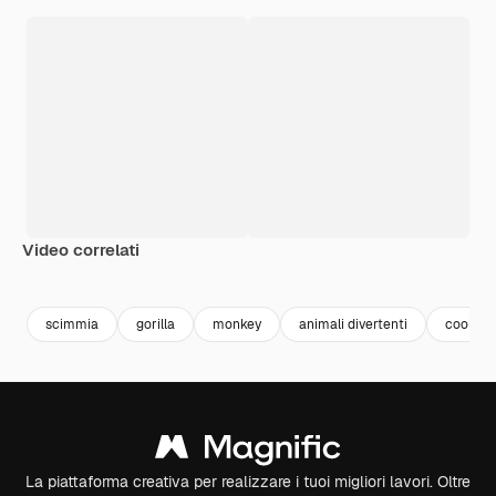
Video correlati
Premium
Premium
Premium
Premium
Generato da
scimmia
gorilla
monkey
animali divertenti
cool
La piattaforma creativa per realizzare i tuoi migliori lavori. Oltre