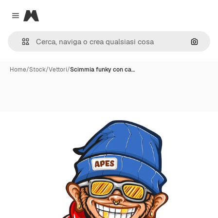
Magnific
Close menu
Cerca 
Home
/
Stock
/
Vettori
/
Scimmia funky con ca…