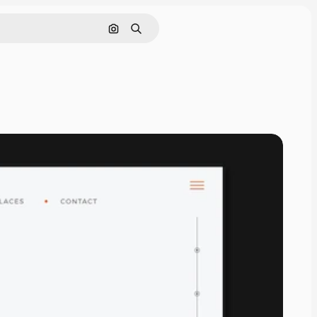
Cerca per immagine
Ricerca