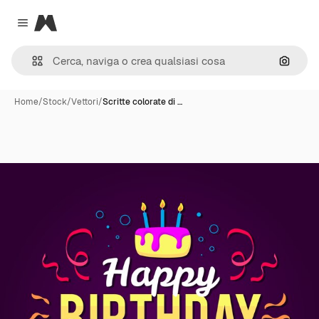
Magnific
Close menu
Cerca 
Home
/
Stock
/
Vettori
/
Scritte colorate di …