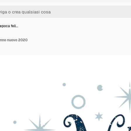
'epoca feli…
 anno nuovo 2020