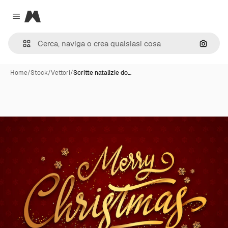
Magnific
Close menu
Cerca 
Home
/
Stock
/
Vettori
/
Scritte natalizie do…