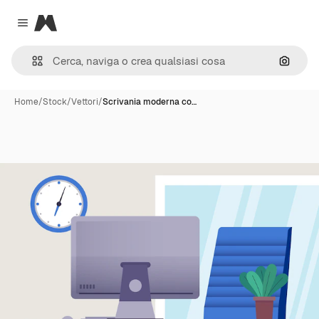
Magnific
Close menu
Cerca 
Home
/
Stock
/
Vettori
/
Scrivania moderna co…