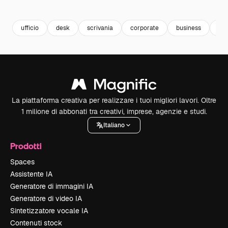
Premium
Premium
Premium
Premium
Generato da
ufficio
desk
scrivania
corporate
business
azi
La piattaforma creativa per realizzare i tuoi migliori lavori. Oltre
1 milione di abbonati tra creativi, imprese, agenzie e studi.
Italiano
Prodotti
Spaces
Assistente IA
Generatore di immagini IA
Generatore di video IA
Sintetizzatore vocale IA
Contenuti stock