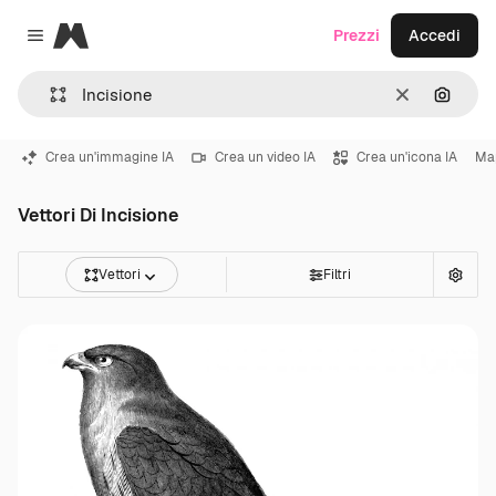
Magnific
Prezzi
Accedi
Close menu
Cancella
Cerca 
Crea un'immagine IA
Crea un video IA
Crea un'icona IA
Ma
Vettori Di Incisione
Vettori
Filtri