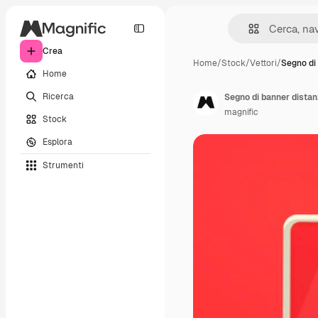
Crea
Home
/
Stock
/
Vettori
/
Segno di
Home
Ricerca
Segno di banner distan
magnific
Stock
Esplora
Strumenti