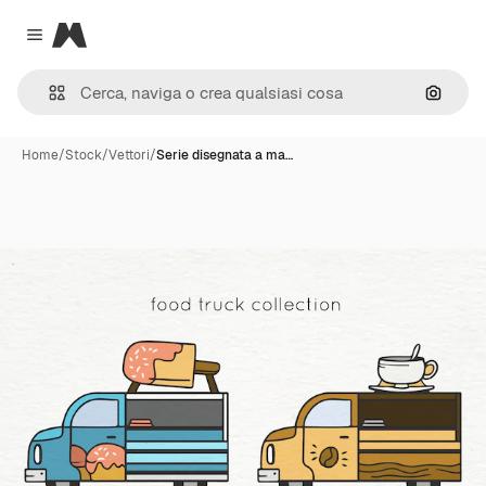
Magnific
Close menu
Cerca 
Home
/
Stock
/
Vettori
/
Serie disegnata a ma…