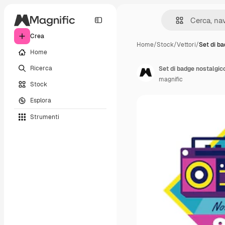
Crea
Home
/
Stock
/
Vettori
/
Set di b
Home
Ricerca
Set di badge nostalgico
magnific
Stock
Esplora
Strumenti