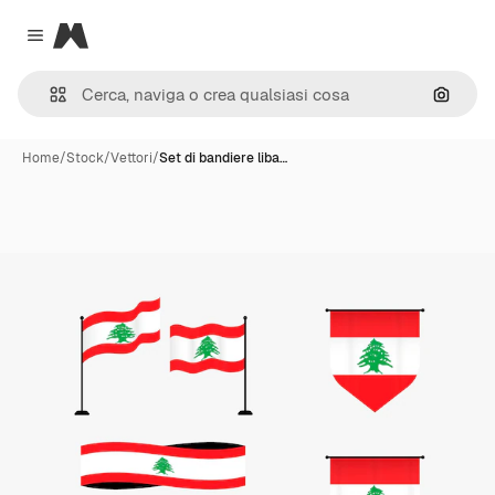
Magnific
Close menu
Cerca 
Home
/
Stock
/
Vettori
/
Set di bandiere liba…