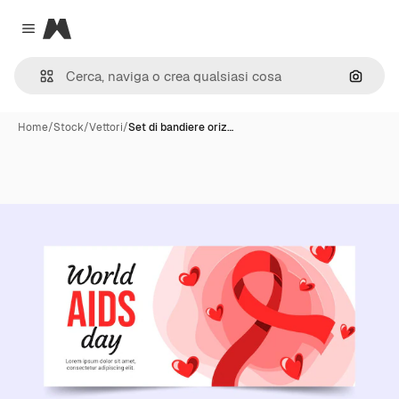
Magnific
Close menu
Cerca 
Home
/
Stock
/
Vettori
/
Set di bandiere oriz…