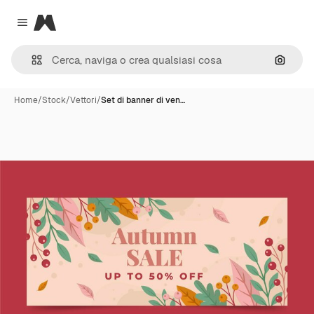
Magnific
Close menu
Cerca 
Home
/
Stock
/
Vettori
/
Set di banner di ven…