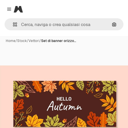
Magnific
Close menu
Cerca 
Home
/
Stock
/
Vettori
/
Set di banner orizzo…