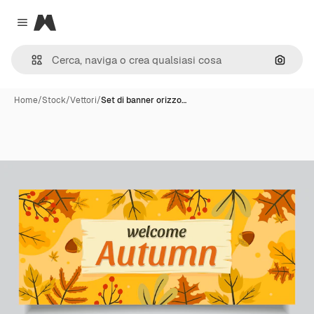
Magnific
Close menu
Cerca 
Home
/
Stock
/
Vettori
/
Set di banner orizzo…