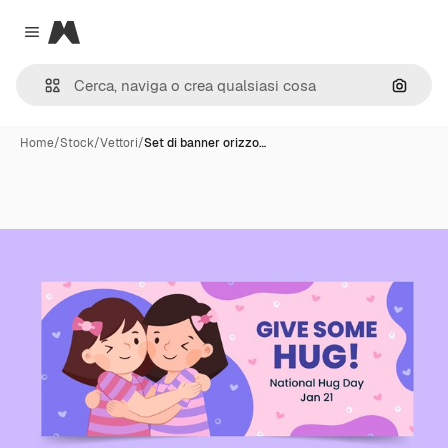
Magnific
Close menu
Cerca 
Home
/
Stock
/
Vettori
/
Set di banner orizzo…