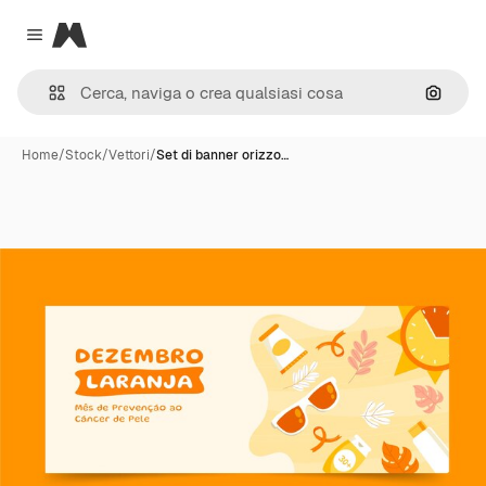
Magnific
Close menu
Cerca 
Home
/
Stock
/
Vettori
/
Set di banner orizzo…