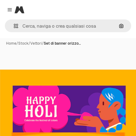
Magnific
Close menu
Cerca 
Home
/
Stock
/
Vettori
/
Set di banner orizzo…