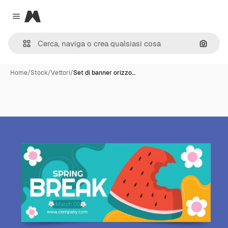
Magnific
Close menu
Cerca 
Home
/
Stock
/
Vettori
/
Set di banner orizzo…