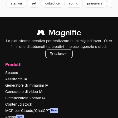
stagioni
set
collection
spring
primavera
ban
La piattaforma creativa per realizzare i tuoi migliori lavori. Oltre
1 milione di abbonati tra creativi, imprese, agenzie e studi.
Italiano
Prodotti
Spaces
Assistente IA
Generatore di immagini IA
Generatore di video IA
Sintetizzatore vocale IA
Contenuti stock
MCP per Claude/ChatGPT
New
Agenti
New