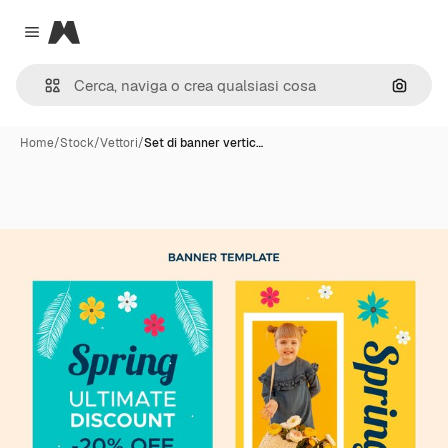
Magnific
Close menu
Cerca 
Home
/
Stock
/
Vettori
/
Set di banner vertic…