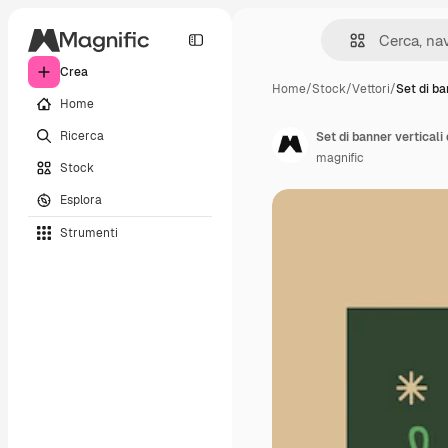
Crea
Home
/
Stock
/
Vettori
/
Set di ba
Home
Ricerca
Set di banner verticali
magnific
Stock
Esplora
Strumenti