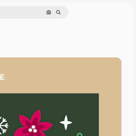
Cerca per immagine
Ricerca