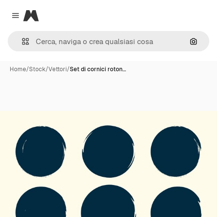
Magnific
Close menu
Cerca 
Home
/
Stock
/
Vettori
/
Set di cornici roton…