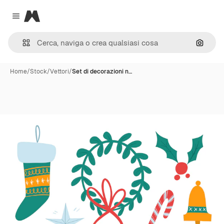
Magnific
Close menu
Cerca 
Home
/
Stock
/
Vettori
/
Set di decorazioni n…