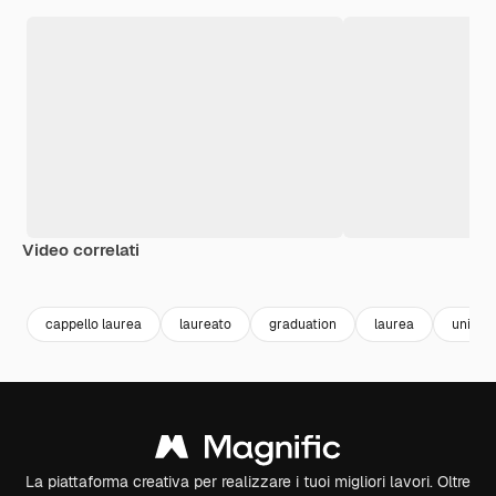
Video correlati
Premium
Premium
Generato dall'IA
Premium
Premium
Generato da
cappello laurea
laureato
graduation
laurea
univers
La piattaforma creativa per realizzare i tuoi migliori lavori. Oltre