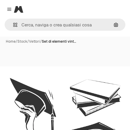
Magnific
Close menu
Cerca 
Home
/
Stock
/
Vettori
/
Set di elementi vint…