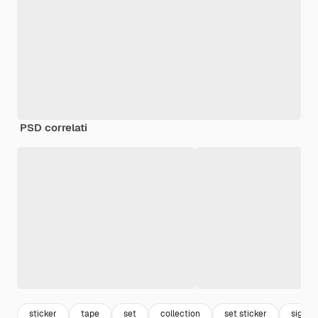
PSD correlati
sticker
tape
set
collection
set sticker
sigillo