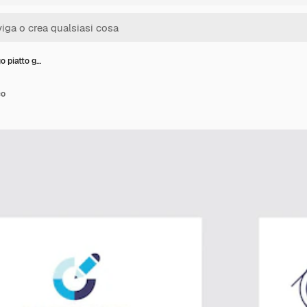
go piatto g…
co