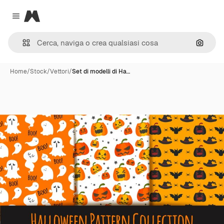
Magnific
Close menu
Cerca 
Home
/
Stock
/
Vettori
/
Set di modelli di Ha…