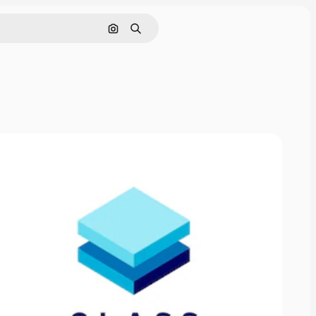
Cerca per immagine
Ricerca