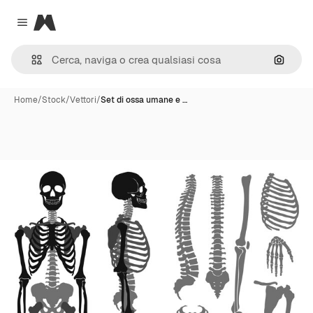
Magnific
Close menu
Cerca 
Home
/
Stock
/
Vettori
/
Set di ossa umane e …