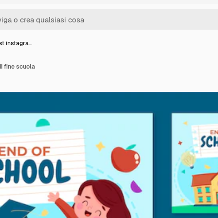
st instagra…
i fine scuola