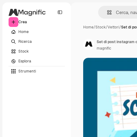
Crea
Home
/
Stock
/
Vettori
/
Set di po
Home
Ricerca
Set di post instagram d
magnific
Stock
Esplora
Strumenti