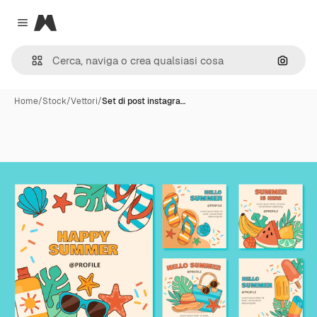
Magnific
Close menu
Cerca 
Home
/
Stock
/
Vettori
/
Set di post instagra…