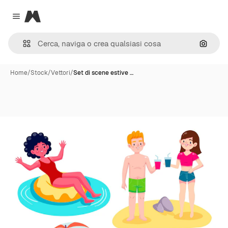
Magnific
Close menu
Cerca 
Home
/
Stock
/
Vettori
/
Set di scene estive …