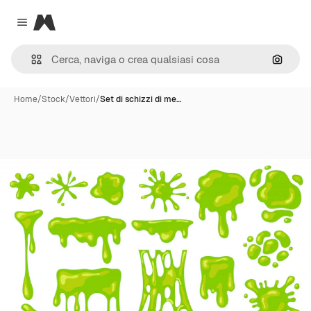
Magnific
Close menu
Cerca 
Home
/
Stock
/
Vettori
/
Set di schizzi di me…