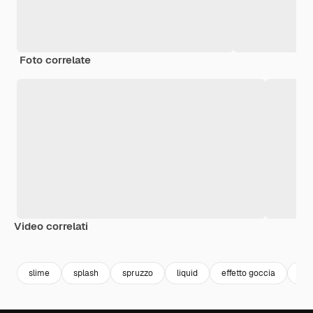
Foto correlate
Video correlati
Premium
Premium
Premium
Premium
slime
splash
spruzzo
liquid
effetto goccia
car