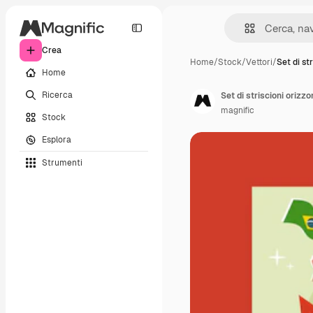
Crea
Home
/
Stock
/
Vettori
/
Set di str
Home
Ricerca
Set di striscioni orizzo
magnific
Stock
Esplora
Strumenti