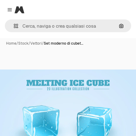
Magnific
Close menu
Cerca 
Home
/
Stock
/
Vettori
/
Set moderno di cubet…