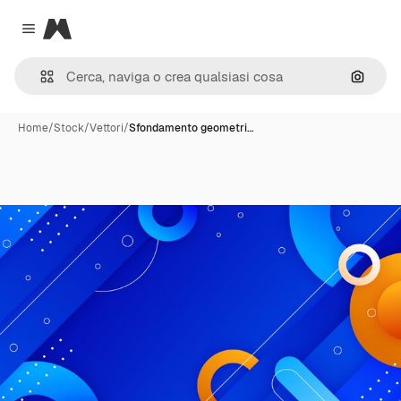
Magnific
Close menu
Cerca 
Home
/
Stock
/
Vettori
/
Sfondamento geometri…