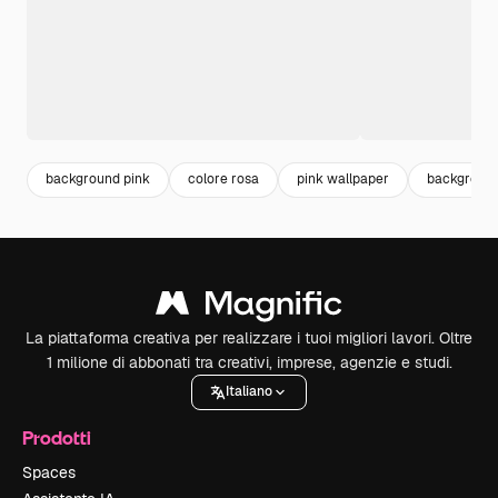
background pink
colore rosa
pink wallpaper
backgroun
La piattaforma creativa per realizzare i tuoi migliori lavori. Oltre
1 milione di abbonati tra creativi, imprese, agenzie e studi.
Italiano
Prodotti
Spaces