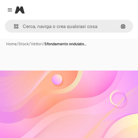
Magnific
Close menu
Cerca 
Home
/
Stock
/
Vettori
/
Sfondamento ondulato…