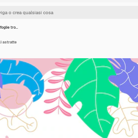
 foglie tro…
li astratte