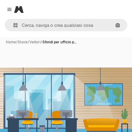
Magnific
Close menu
Cerca 
Home
/
Stock
/
Vettori
/
Sfondi per ufficio p…