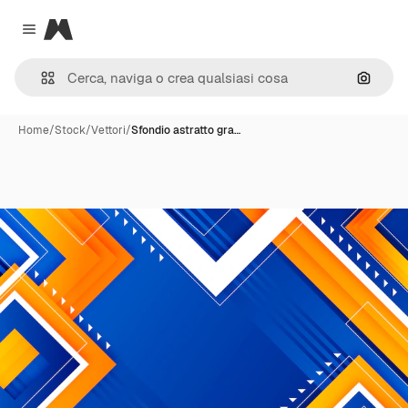
Magnific
Close menu
Cerca 
Home
/
Stock
/
Vettori
/
Sfondio astratto gra…