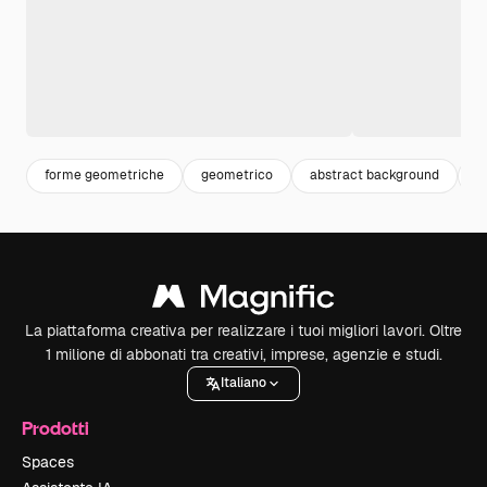
forme geometriche
geometrico
abstract background
a
La piattaforma creativa per realizzare i tuoi migliori lavori. Oltre
1 milione di abbonati tra creativi, imprese, agenzie e studi.
Italiano
Prodotti
Spaces