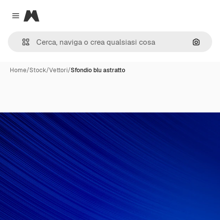
Magnific
Close menu
Cerca 
Home
/
Stock
/
Vettori
/
Sfondio blu astratto