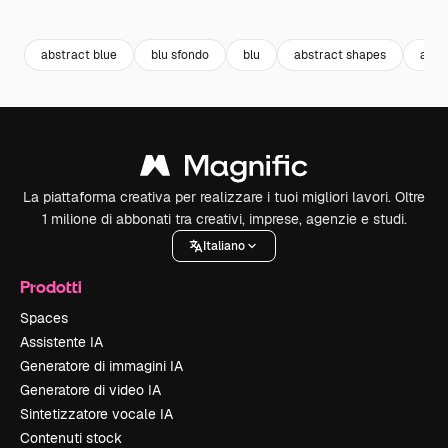
Premium
Premium
Premium
Premium
abstract blue
blu sfondo
blu
abstract shapes
abst
La piattaforma creativa per realizzare i tuoi migliori lavori. Oltre
1 milione di abbonati tra creativi, imprese, agenzie e studi.
Italiano
Prodotti
Spaces
Assistente IA
Generatore di immagini IA
Generatore di video IA
Sintetizzatore vocale IA
Contenuti stock