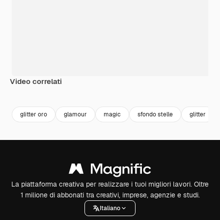
Video correlati
Premium
Premium
Premium
Premium
glitter oro
glamour
magic
sfondo stelle
glitter
La piattaforma creativa per realizzare i tuoi migliori lavori. Oltre
1 milione di abbonati tra creativi, imprese, agenzie e studi.
Italiano