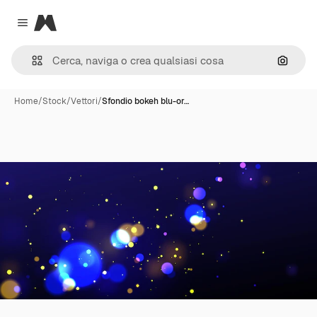
Magnific
Close menu
Cerca 
Home
/
Stock
/
Vettori
/
Sfondio bokeh blu-or…