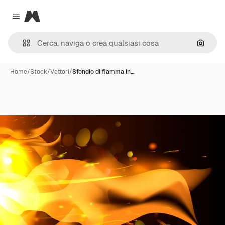
Magnific
Close menu
Cerca 
Home
/
Stock
/
Vettori
/
Sfondio di fiamma in…