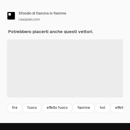
Sfondio di fiamma in fiamme
rawpixel.com
Potrebbero piacerti anche questi vettori.
fire
fuoco
effetto fuoco
fiamme
hot
effetti lu