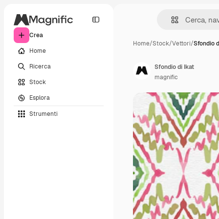
Crea
Home
/
Stock
/
Vettori
/
Sfondio d
Home
Ricerca
Sfondio di Ikat
magnific
Stock
Esplora
Strumenti