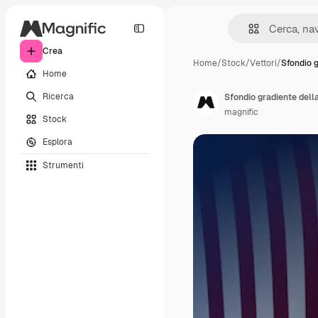
Crea
Home
/
Stock
/
Vettori
/
Sfondio 
Home
Ricerca
Sfondio gradiente del
magnific
Stock
Esplora
Strumenti