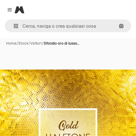
Magnific
Close menu
Cerca 
Home
/
Stock
/
Vettori
/
Sfondio oro di lusso…