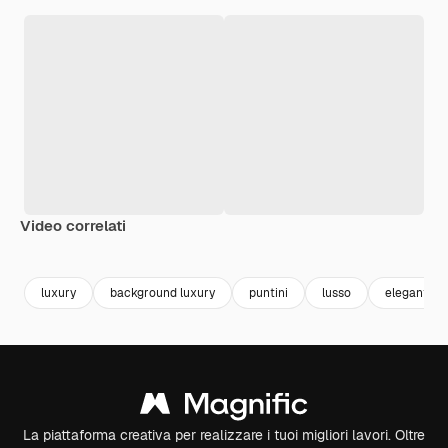
Video correlati
Premium
Premium
Premium
Premium
luxury
background luxury
puntini
lusso
elegante
La piattaforma creativa per realizzare i tuoi migliori lavori. Oltre