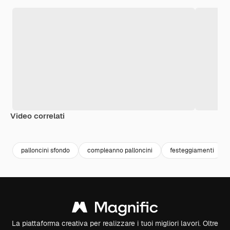
Video correlati
Premium
Premium
Premium
Premium
palloncini sfondo
compleanno palloncini
festeggiamenti
La piattaforma creativa per realizzare i tuoi migliori lavori. Oltre