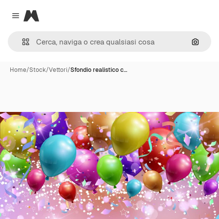
Magnific
Close menu
Cerca 
Home
/
Stock
/
Vettori
/
Sfondio realistico c…