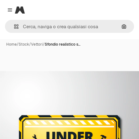
Magnific
Close menu
Cerca 
Home
/
Stock
/
Vettori
/
Sfondio realistico s…