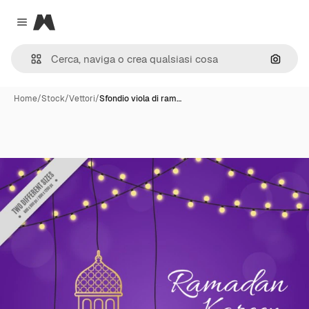
Magnific
Close menu
Cerca 
Home
/
Stock
/
Vettori
/
Sfondio viola di ram…