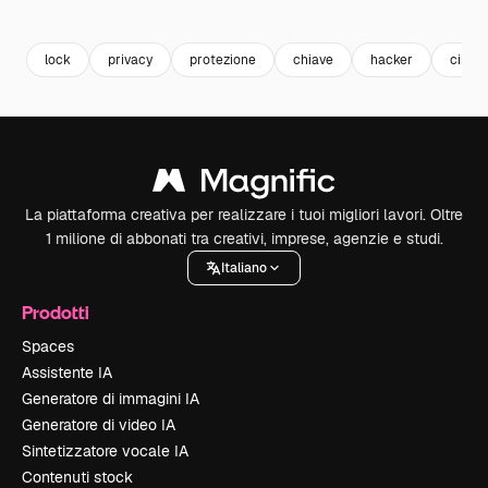
Premium
Premium
Premium
Premium
lock
privacy
protezione
chiave
hacker
circui
La piattaforma creativa per realizzare i tuoi migliori lavori. Oltre
1 milione di abbonati tra creativi, imprese, agenzie e studi.
Italiano
Prodotti
Spaces
Assistente IA
Generatore di immagini IA
Generatore di video IA
Sintetizzatore vocale IA
Contenuti stock