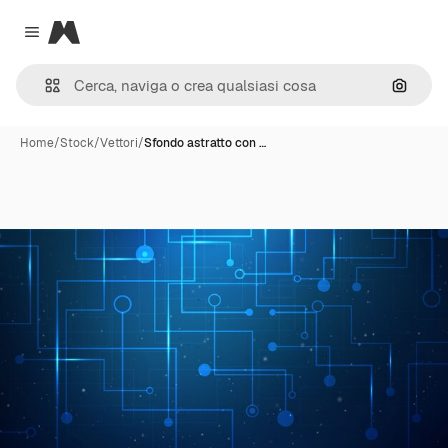
Magnific
Close menu
Cerca 
Home
/
Stock
/
Vettori
/
Sfondo astratto con …